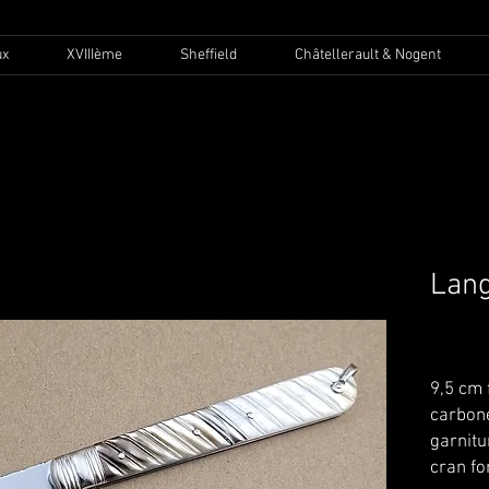
ux
XVIIIème
Sheffield
Châtellerault & Nogent
Lang
800,
9,5 cm 
carbone
garnitu
cran fo