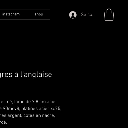
Se connecter
instagram
shop
res à l'anglaise
Prix
00 €
fermé, lame de 7,8 cm,acier
 90mcv8, platines acier xc75,
res argent, cotes en nacre,
rcé.