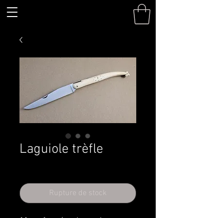
Laguiole trèfle
Prix
550,00 €
Rupture de stock